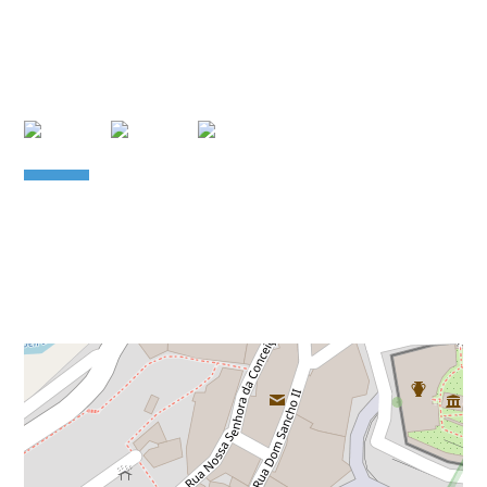
Leaflet
| Data copyright OpenStreetMap contributors