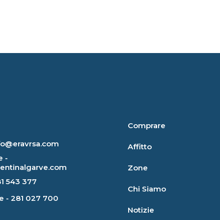
Comprare
nfo@eravrsa.com
Affitto
 -
rentinalgarve.com
Zone
81 543 377
Chi Siamo
e - 281 027 700
Notizie