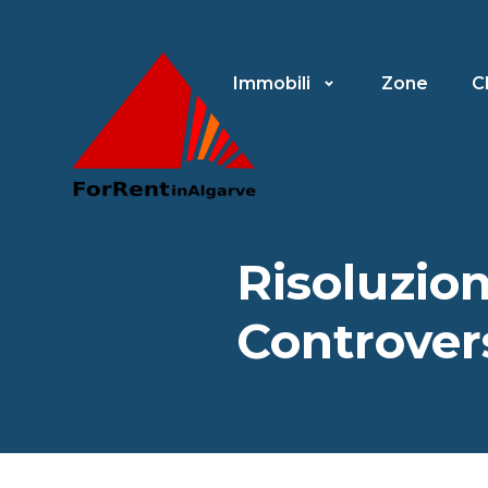
Immobili
Zone
C
Risoluzion
Controver