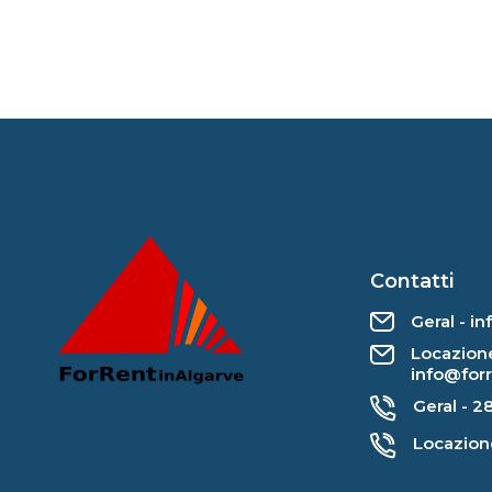
Contatti
Geral - i
Locazione
info@for
Geral - 2
Locazion