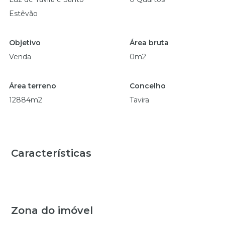
Estêvão
Objetivo
Área bruta
Venda
0m2
Área terreno
Concelho
12884m2
Tavira
Características
Zona do imóvel