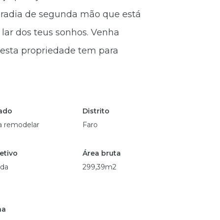
oradia de segunda mão que está
 lar dos teus sonhos. Venha
 esta propriedade tem para
ado
Distrito
a remodelar
Faro
etivo
Área bruta
da
299,39m2
na