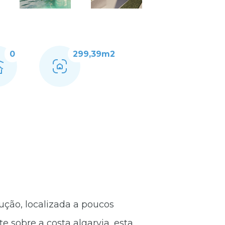
0
299,39m2
ução, localizada a poucos
 sobre a costa algarvia, esta