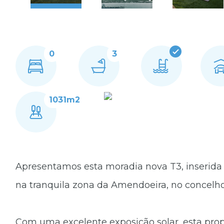
0
3
1031m2
Apresentamos esta moradia nova T3, inserida n
na tranquila zona da Amendoeira, no concelho
Com uma excelente exposição solar, esta pro