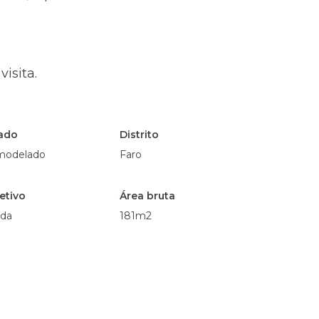
isita.
ado
Distrito
modelado
Faro
etivo
Área bruta
da
181m2