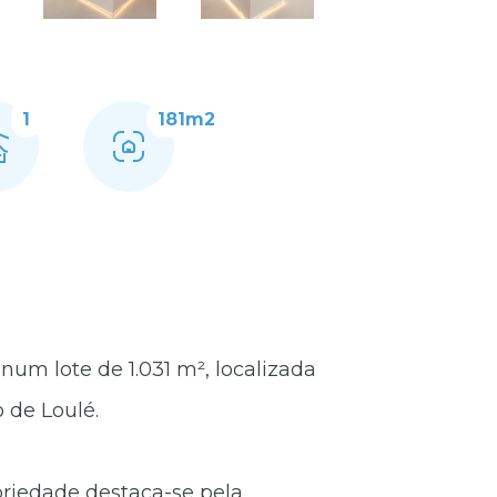
1
181m2
um lote de 1.031 m², localizada
 de Loulé.
priedade destaca-se pela