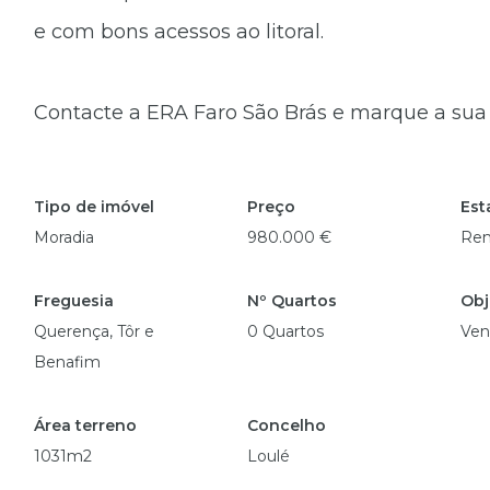
e com bons acessos ao litoral.
Contacte a ERA Faro São Brás e marque a sua v
Tipo de imóvel
Preço
Est
Moradia
980.000 €
Re
Freguesia
Nº Quartos
Obj
Querença, Tôr e
0 Quartos
Ven
Benafim
Área terreno
Concelho
1031m2
Loulé