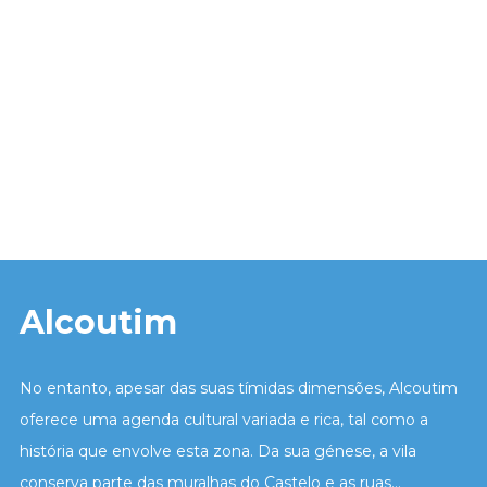
Alcoutim
No entanto, apesar das suas tímidas dimensões, Alcoutim
oferece uma agenda cultural variada e rica, tal como a
história que envolve esta zona. Da sua génese, a vila
conserva parte das muralhas do Castelo e as ruas