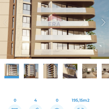
0
4
0
195,15m2