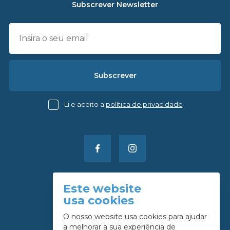
Subscrever Newsletter
Subscrever
Li e aceito a
política de privacidade
Este website
Política de Reservas
usa cookies
Política de Privacidade
O nosso website usa cookies para ajudar
a melhorar a sua experiência de
Resolução alternativa Litígios