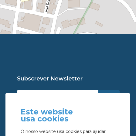
Subscrever Newsletter
Este website
usa cookies
Li e aceito a
política de privacidade
O nosso website usa cookies para ajudar