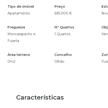
Tipo de imóvel
Preço
Est
Apartamento
695.000 €
No
Freguesia
Nº Quartos
Obj
Moncarapacho e
1 Quartos
Ven
Fuseta
Área terreno
Concelho
Zo
0m2
Olhão
Fus
Características