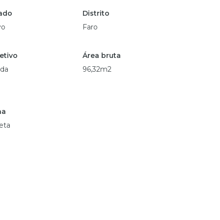
ado
Distrito
vo
Faro
etivo
Área bruta
da
96,32m2
na
eta