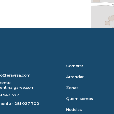
Comprar
nfo@eravrsa.com
Arrendar
ento -
rentinalgarve.com
Zonas
81 543 377
Quem somos
ento - 281 027 700
Notícias