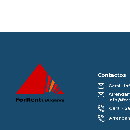
Contactos
Geral - i
Arrendam
info@for
Geral - 2
Arrendam