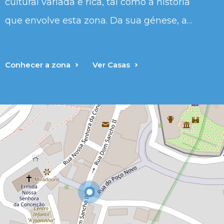
cultural variada e rica, tal como a história
que envolve esta zona. Da sua génese, a
vila conserva parte das muralhas do
Castelo e as ruas íngremes e pitorescas, e
Conhecer a zona
Ver Casas
as relações estreitas com San Lúcar do
Guadiana, situada na outra margem do rio
Leaflet
| Data copyright OpenStreetMap contributors
Guadiana, já em território espanhol.