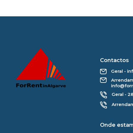
Contactos
Geral - i
Arrendam
info@for
Geral - 2
Arrendam
Onde esta