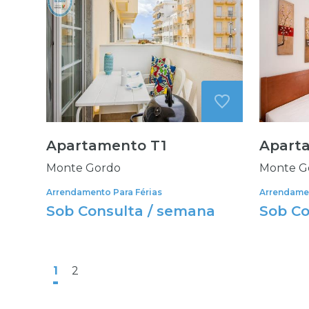
Apartamento T1
Apart
Monte Gordo
Monte G
Arrendamento Para Férias
Arrendamen
Sob Consulta / semana
Sob Co
1
2