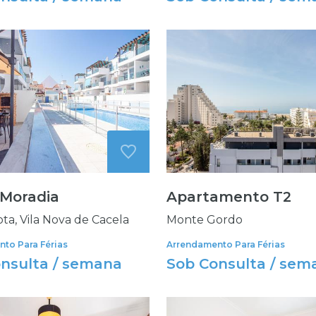
Moradia
Apartamento T2
ta, Vila Nova de Cacela
Monte Gordo
to Para Férias
Arrendamento Para Férias
nsulta / semana
Sob Consulta / sem