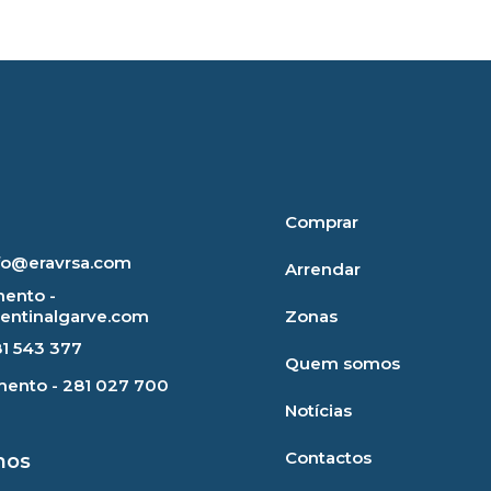
Comprar
nfo@eravrsa.com
Arrendar
ento -
rentinalgarve.com
Zonas
81 543 377
Quem somos
ento - 281 027 700
Notícias
Contactos
mos