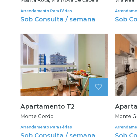
Manta Rota, Vila Nova de Cacela
Vila Rea
Arrendamento Para Férias
Arrendamen
Sob Consulta / semana
Sob Co
Apartamento T2
Apart
Monte Gordo
Monte G
Arrendamento Para Férias
Arrendamen
Sob Consulta / semana
Sob Co