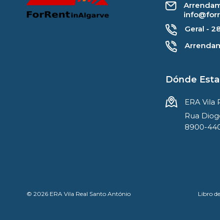
Arrendam
info@for
Geral - 2
Arrendam
Dónde Est
ERA Vila 
Rua Diog
8900-440
© 2026
ERA Vila Real Santo António
Libro de