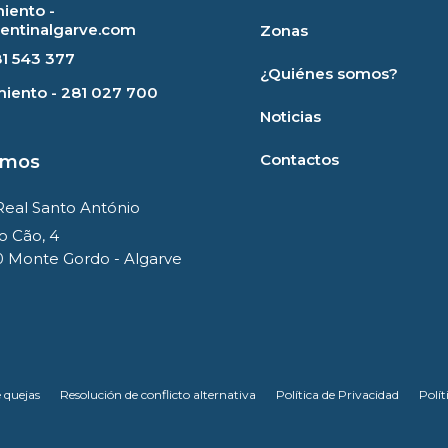
iento -
rentinalgarve.com
Zonas
81 543 377
¿Quiénes somos?
iento - 281 027 700
Noticias
Contactos
amos
Real Santo António
o Cão, 4
 Monte Gordo - Algarve
 quejas
Resolución de conflicto alternativa
Política de Privacidad
Polít