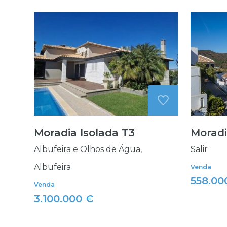
Moradia Isolada T3
Moradi
Albufeira e Olhos de Água,
Salir
Albufeira
Venda
558.00
Venda
3.100.000 €