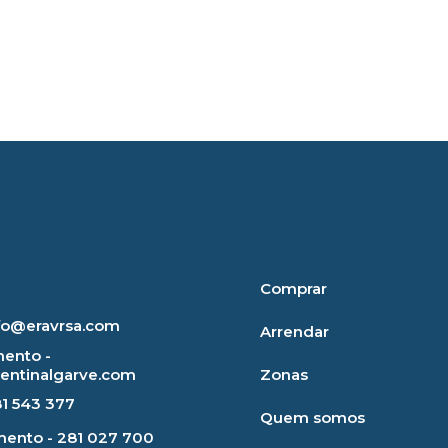
Comprar
nfo@eravrsa.com
Arrendar
ento -
rentinalgarve.com
Zonas
81 543 377
Quem somos
ento - 281 027 700