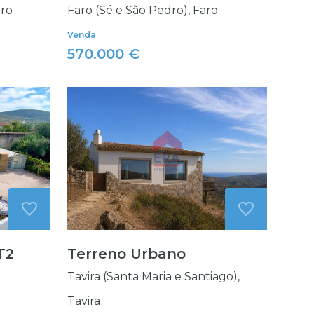
iro
Faro (Sé e São Pedro), Faro
Venda
570.000 €
T2
Terreno Urbano
Tavira (Santa Maria e Santiago),
Tavira