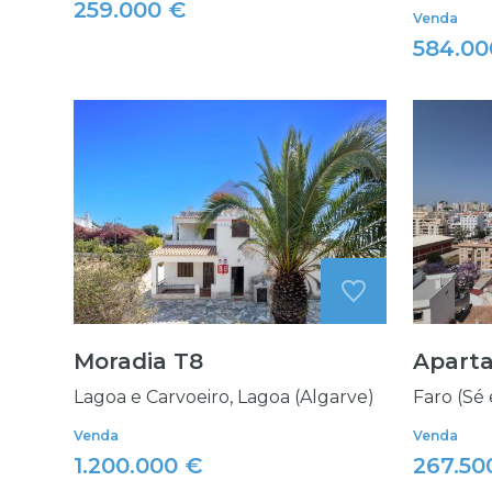
259.000 €
Venda
584.00
Moradia T8
Apart
Lagoa e Carvoeiro, Lagoa (Algarve)
Faro (Sé 
Venda
Venda
1.200.000 €
267.50