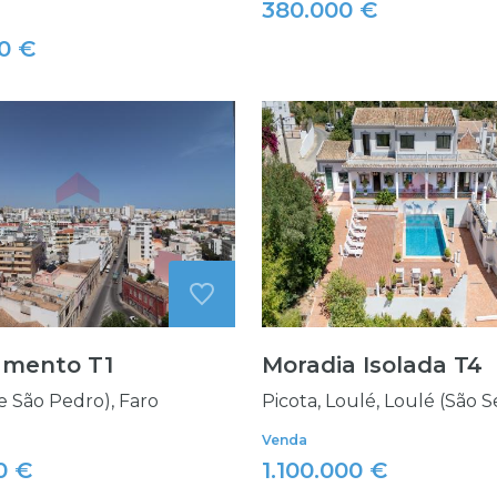
380.000 €
0 €
amento T1
Moradia Isolada T4
e São Pedro), Faro
Picota, Loulé, Loulé (São S
Venda
0 €
1.100.000 €