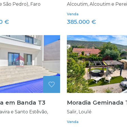
e São Pedro), Faro
Alcoutim, Alcoutim e Pere
Venda
0 €
385.000 €
ia em Banda T3
Moradia Geminada 
vira e Santo Estêvão,
Salir, Loulé
Venda