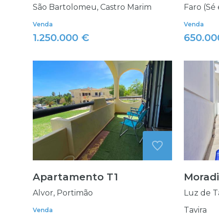
São Bartolomeu, Castro Marim
Faro (Sé 
Venda
Venda
1.250.000 €
650.00
Apartamento T1
Morad
Alvor, Portimão
Luz de Ta
Tavira
Venda