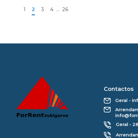
1
2
3
4
...
26
Contactos
Geral - i
Arrendam
info@for
Geral - 2
Arrendam