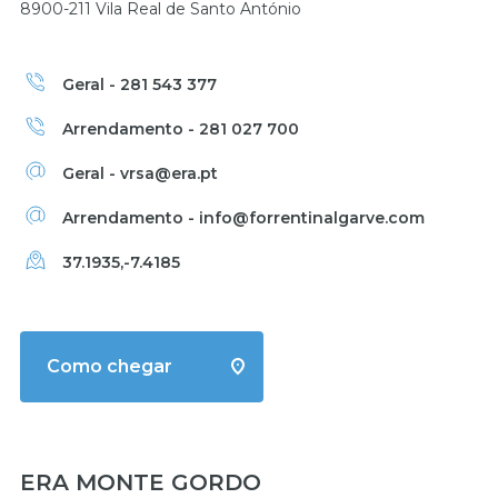
8900-211 Vila Real de Santo António
Geral - 281 543 377
Arrendamento - 281 027 700
Geral - vrsa@era.pt
Arrendamento - info@forrentinalgarve.com
37.1935,-7.4185
Como chegar
ERA MONTE GORDO